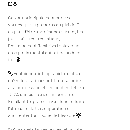
🙌🏼 
Ce sont principalement sur ces 
sorties que tu prendras du plaisir. Et 
en plus d’être une séance efficace, les 
jours où tu es très fatigué, 
l’entrainement “facile” va t’enlever un 
gros poids mental qui te fera un bien 
fou 🤩
🚀 Vouloir courir trop rapidement va 
créer de la fatigue inutile qui va nuire 
à ta progression et t’empêcher d’être à 
100% sur les séances importantes. 
En allant trop vite, tu vas donc réduire 
l’efficacité de ta récupération et 
augmenter ton risque de blessure 🤯
✨ Alors mets le frein à main et profite 