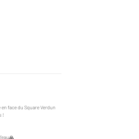
e en face du Square Verdun 
 !
l’eau🙏