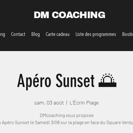
DM COACHING
ing
Contact
Blog
Carte cadeau
Liste des programmes
Bouti
Apéro Sunset 🌅
sam. 03 août
  |  
L'Écrin Plage
DMcoaching vous propose
 Apéro Sunset le Samedi 3/08 sur la plage en face du Square Verd