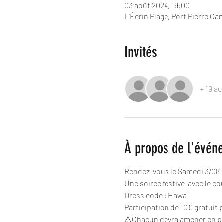
03 août 2024, 19:00
L'Écrin Plage, Port Pierre Ca
Invités
+ 19 au
À propos de l'évén
Rendez-vous le Samedi 3/08  à
Une soiree festive  avec le c
Dress code : Hawaï 
Participation de 10€ gratuit p
⚠️Chacun devra amener en plus