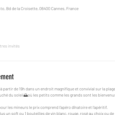
nto, Bd de la Croisette, 06400 Cannes, France
tres invités
ement
 partir de 19h dans un endroit magnifique et convivial sur la plag
ouché du soleil🌅où les petits comme les grands sont les bienvenus
our les mineurs le prix comprend l’apéro dînatoire et l’apéritif.
 un soft ou 1 bouteilles de vin blanc, rouge, rosé au choix ou de 