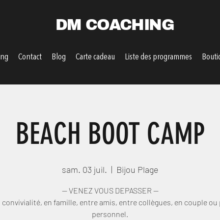
DM COACHING
ing
Contact
Blog
Carte cadeau
Liste des programmes
Bouti
BEACH BOOT CAMP
sam. 03 juil.
  |  
Bijou Plage
— VENEZ VOUS DEPASSER —
 convivialité, en famille, entre amis, entre collègues, en couple ou 
personnel.