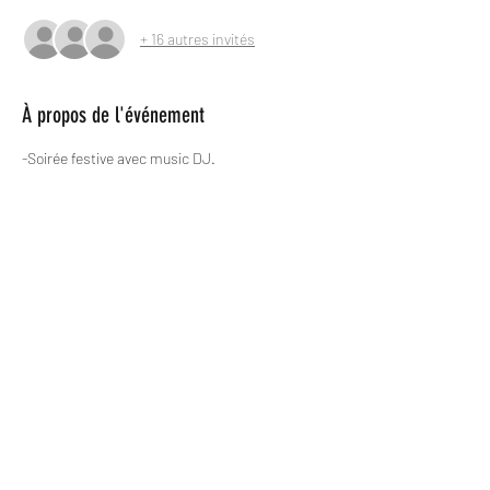
+ 16 autres invités
À propos de l'événement
-Soirée festive avec music DJ.
-DRESS CODE  theme CHIC&CHOC 
-Repas sous forme de buffet, boisson inclus 
-30€ par personne 
Partager cet événement
CONTACT
CGS
RGPD / Cookies